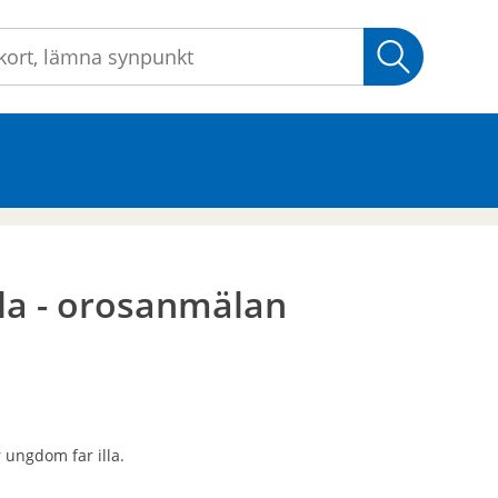
Sök
lla - orosanmälan
 ungdom far illa.