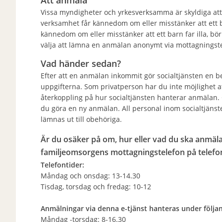
Vissa myndigheter och yrkesverksamma är skyldiga att
verksamhet får kännedom om eller misstänker att ett b
kännedom om eller misstänker att ett barn far illa, bö
välja att lämna en anmälan anonymt via mottagningste
Vad händer sedan?
Efter att en anmälan inkommit gör socialtjänsten en
uppgifterna. Som privatperson har du inte möjlighet 
återkoppling på hur socialtjänsten hanterar anmälan. 
du göra en ny anmälan. All personal inom socialtjänst
lämnas ut till obehöriga.
Är du osäker på om, hur eller vad du ska anmäla 
familjeomsorgens mottagningstelefon
på telefo
Telefontider:
Måndag och onsdag: 13-14.30
Tisdag, torsdag och fredag: 10-12
Anmälningar via denna e-tjänst hanteras under följa
Måndag -torsdag: 8-16.30