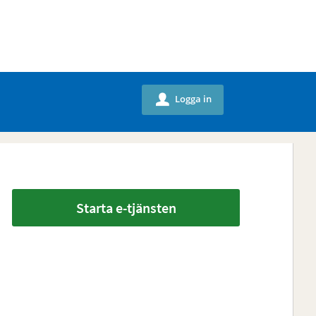
Logga in
u
Starta e-tjänsten