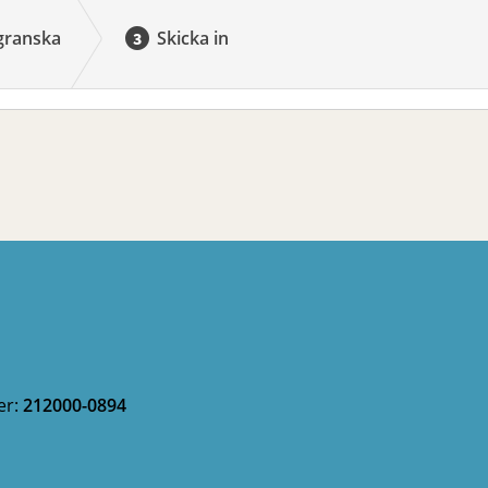
granska
Skicka in
er:
212000-0894