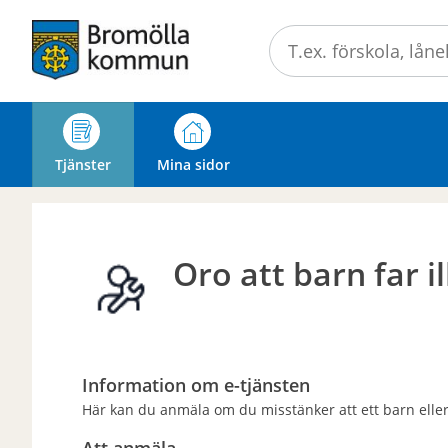
Välkommen
till
självservice
-
Bromölla
kommun
Tjänster
Mina sidor
Oro att barn far i
Information om e-tjänsten
Här kan du anmäla om du misstänker att ett barn eller
Att anmäla