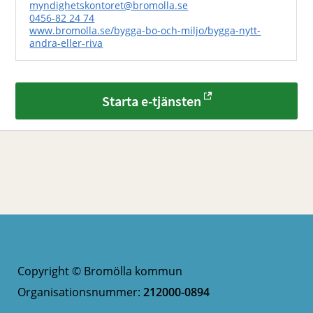
myndighetskontoret@bromolla.se
0456-82 24 74
www.bromolla.se/bygga-bo-och-miljo/bygga-nytt-
andra-eller-riva
Starta e-tjänsten
Copyright © Bromölla kommun
Organisationsnummer:
212000-0894