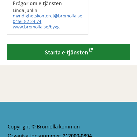
Frågor om e-tjänsten
Linda Juhlin
myndighetskontoret@bromolla.se
0456-82 24 74
www.bromolla.se/bygg
Starta e-tjänsten
Copyright © Bromölla kommun
Organisationsnummer:
212000-0894