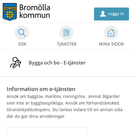
Välkommen
till
Logga in
u
självservice
-
Bromölla
SÖK
TJÄNSTER
MINA SIDOR
kommun
Bygga och bo - E-tjänster
Information om e-tjänsten
Ansök om bygglov, marklov, rivningslov, Anmäl åtgärder
som inte är bygglovspliktiga. Ansök om förhandsbesked.
Strandskyddsdispens. Du länkas vidare till en annan sida
där du gör dina ansökningar.