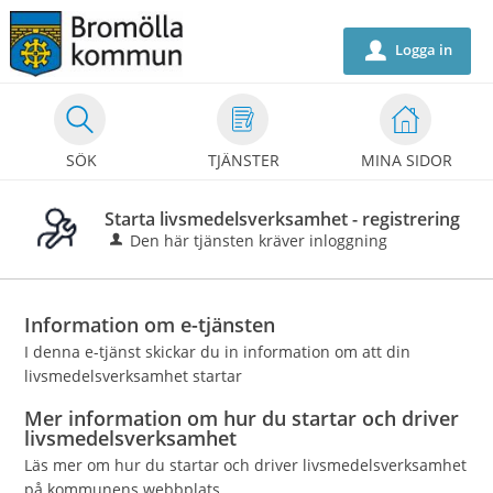
Välkommen
till
Logga in
u
självservice
-
Bromölla
SÖK
TJÄNSTER
MINA SIDOR
kommun
Starta livsmedelsverksamhet - registrering
Den här tjänsten kräver inloggning
Information om e-tjänsten
I denna e-tjänst skickar du in information om att din
livsmedelsverksamhet startar
Mer information om hur du startar och driver
livsmedelsverksamhet
Läs mer om hur du startar och driver livsmedelsverksamhet
på kommunens webbplats